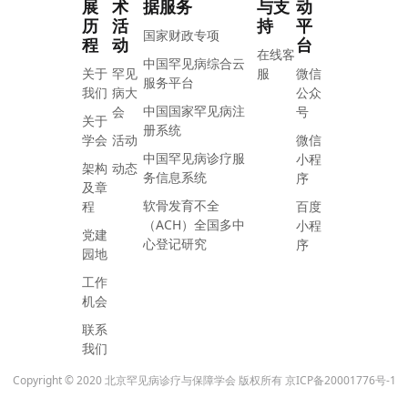
展
术
据服务
与支
动
历
活
持
平
国家财政专项
程
动
台
在线客
中国罕见病综合云
关于
罕见
服
微信
服务平台
我们
病大
公众
中国国家罕见病注
会
号
关于
册系统
学会
活动
微信
中国罕见病诊疗服
小程
架构
动态
务信息系统
序
及章
软骨发育不全
程
百度
（ACH）全国多中
小程
党建
心登记研究
序
园地
工作
机会
联系
我们
Copyright © 2020 北京罕见病诊疗与保障学会 版权所有
京ICP备20001776号-1